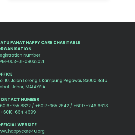
ATU PAHAT HAPPY CARE CHARITABLE
ORGANISATION
egistration Number
PM-003-01-09032021
FFICE
o. 10, Jalan Lorong 1, Kampung Pegawai, 83000 Batu
ahat, Johor, MALAYSIA.
CONTACT NUMBER
6016-755 8822 / +6017-365 2642 / +6017-746 6623
 +6010-664 4699
FFICIAL WEBSITE
ww.happycare4u.org