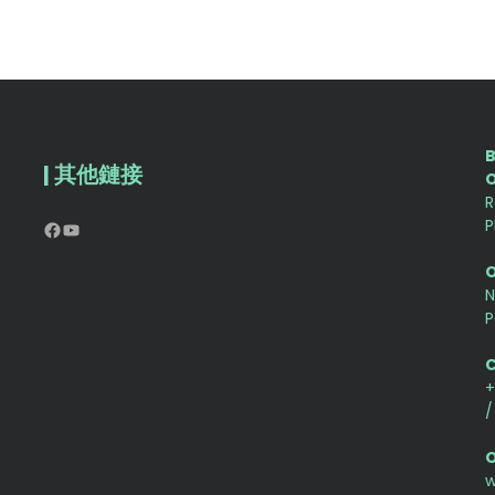
B
| 其他鏈接
R
P
Facebook
YouTube
O
N
P
+
/
O
w