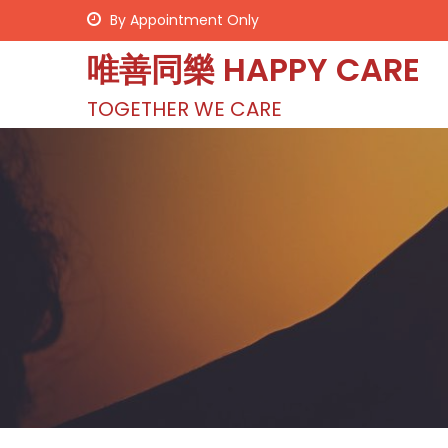
S
By Appointment Only
k
唯善同樂 HAPPY CARE
i
p
TOGETHER WE CARE
t
o
c
o
n
t
e
n
t